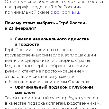
Отличным способом сделать это станет сборка
паперкрафт-модели «Герба России»
по уникальной схеме с
poligonia.ru
.
Почему стоит выбрать «Герб России»
к 23 февраля?
Символ национального единства
и гордости
Герб России — один из главных
государственных символов, воплощающий
величие, суверенитет и историю страны.
Модель этого герба, собранная своими
руками, станет не просто украшением,
а настоящим символом уважения
и благодарности защитникам Отечества.
Оригинальный подарок с глубоким
смыслом
Такой патриотичный сувенир будет уместен
в качестве подарка коллегам, родственникам,
друзьям или даже педагогам и работникам