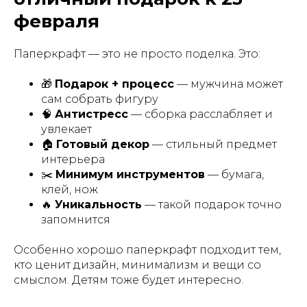
февраля
Паперкрафт — это не просто поделка. Это:
🎁
Подарок + процесс
— мужчина может
сам собрать фигуру
🧠
Антистресс
— сборка расслабляет и
увлекает
🏠
Готовый декор
— стильный предмет
интерьера
✂️
Минимум инструментов
— бумага,
клей, нож
🔥
Уникальность
— такой подарок точно
запомнится
Особенно хорошо паперкрафт подходит тем,
кто ценит дизайн, минимализм и вещи со
смыслом. Детям тоже будет интересно.