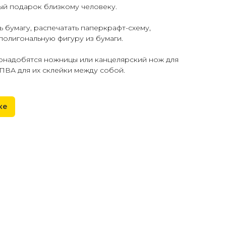
ый подарок близкому человеку.
ь бумагу, распечатать паперкрафт-схему,
 полигональную фигуру из бумаги.
понадобятся ножницы или канцелярский нож для
 ПВА для их склейки между собой.
ке