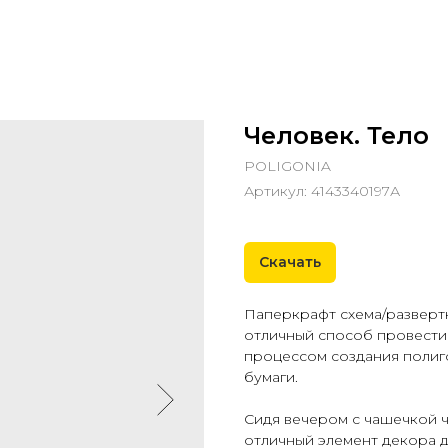
Человек. Тело
POLIGONIA
Артикул:
4143340197А
Скачать
Паперкрафт схема/развертк
отличный способ провести
процессом создания полиг
бумаги.
Сидя вечером с чашечкой ч
отличный элемент декора д