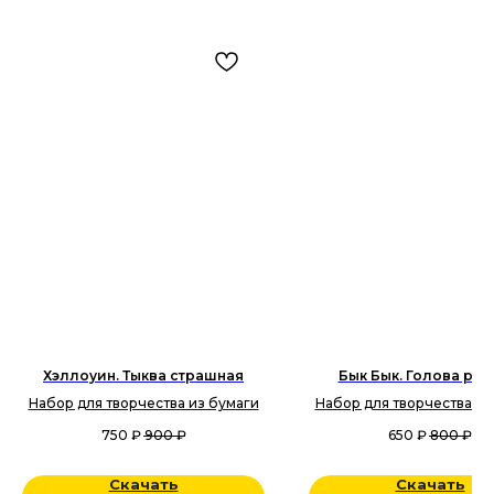
Хэллоуин. Тыква страшная
Бык Бык. Голова рог
Набор для творчества из бумаги
Набор для творчества из
750
₽
900
₽
650
₽
800
₽
Скачать
Скачать