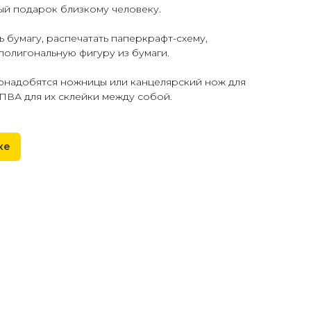
ый подарок близкому человеку.
ь бумагу, распечатать паперкрафт-схему,
 полигональную фигуру из бумаги.
понадобятся ножницы или канцелярский нож для
 ПВА для их склейки между собой.
ке