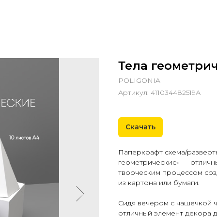
Тела геометри
POLIGONIA
Артикул:
411034482519А
Скачать
Паперкрафт схема/развертк
геометрические» — отличн
творческим процессом соз
из картона или бумаги.
Сидя вечером с чашечкой ч
отличный элемент декора д