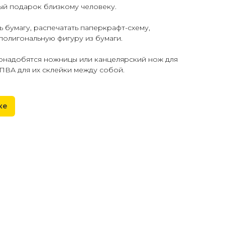
ый подарок близкому человеку.
ь бумагу, распечатать паперкрафт-схему,
 полигональную фигуру из бумаги.
понадобятся ножницы или канцелярский нож для
 ПВА для их склейки между собой.
ке