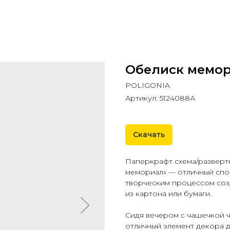
Обелиск мемо
POLIGONIA
Артикул:
5124088А
Скачать
Паперкрафт схема/разверт
мемориал» — отличный спо
творческим процессом соз
из картона или бумаги.
Сидя вечером с чашечкой ч
отличный элемент декора д