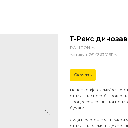
Т-Рекс диноза
POLIGONIA
Артикул:
261436301611А
Скачать
Паперкрафт схема/развертк
отличный способ провести
процессом создания полиг
бумаги.
Сидя вечером с чашечкой ч
отличный элемент декора д