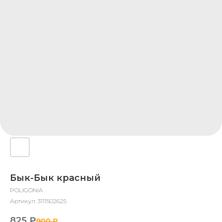
Бык-Бык красный
POLIGONIA
Артикул:
3111502625
825
₽
900
₽