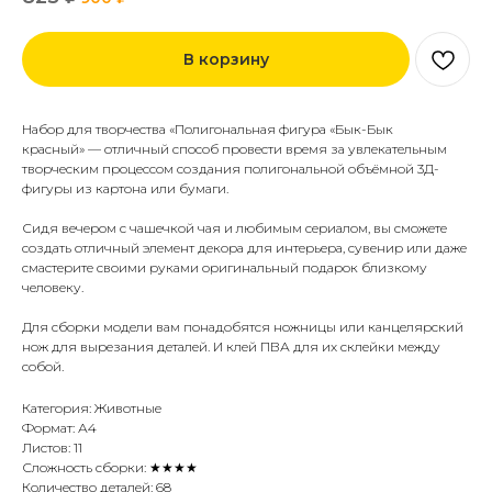
В корзину
Набор для творчества
«Полигональная фигура «
Бык-Бык
красный
» — отличный способ провести время за увлекательным
творческим процессом создания полигональной объёмной 3Д-
фигуры из картона или бумаги.
Сидя вечером с чашечкой чая и любимым сериалом, вы сможете
создать отличный элемент декора для интерьера, сувенир или даже
смастерите своими руками оригинальный подарок близкому
человеку.
Для сборки модели вам понадобятся ножницы или канцелярский
нож для вырезания деталей. И клей ПВА для их склейки между
собой.
Категория: Животные
Формат: А4
Листов: 11
Сложность сборки: ★★★★
Количество деталей: 68