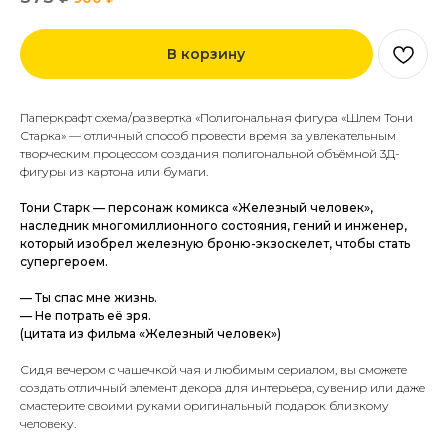
В корзину
Паперкрафт схема/развертка «Полигональная фигура «Шлем Тони
Старка» — отличный способ провести время за увлекательным
творческим процессом создания полигональной объёмной 3Д-
фигуры из картона или бумаги.
Тони Старк — персонаж комикса «Железный человек»,
наследник многомиллионного состояния, гений и инженер,
который изобрел железную броню-экзоскелет, чтобы стать
супергероем.
— Ты спас мне жизнь.
— Не потрать её зря.
(цитата из фильма «Железный человек»)
Сидя вечером с чашечкой чая и любимым сериалом, вы сможете
создать отличный элемент декора для интерьера, сувенир или даже
смастерите своими руками оригинальный подарок близкому
человеку.