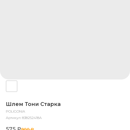
Шлем Тони Старка
POLIGONIA
Артикул:
838252418А
575
₽
900
₽