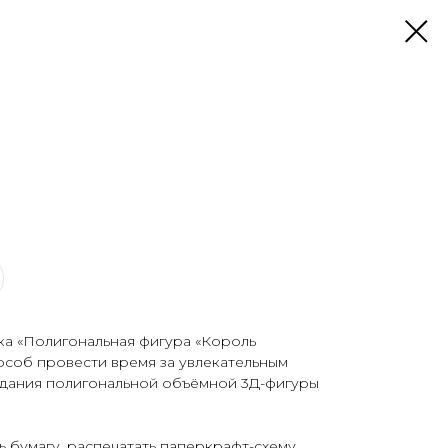
ка «Полигональная фигура «Король
особ провести время за увлекательным
дания полигональной объёмной 3Д-фигуры
ь бумагу, распечатать паперкрафт-схему,