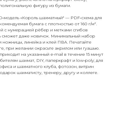
 полигональную фигуру из бумаги.
D‑модель «Король шахматный" — PDF‑схема для
омендуемая бумага с плотностью от 160 г/м².
ей с нумерацией рёбер и метками сгибов
ть сможет даже новичок. Минимальный набор
и ножницы, линейка и клей ПВА. Печатайте
ге, при желании окрасьте акрилом или гуашью.
риходит на указанный e-mail в течение 15 минут
ителям шахмат, DIY, паперкрафт и low‑poly; для
 офиса и шахматного клуба, фотозон, витрин
одарок шахматисту, тренеру, другу и коллеге.