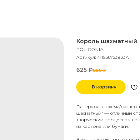
Король шахматный
POLIGONIA
Артикул:
411956753833А
625
₽
900
₽
В корзину
Паперкрафт схема/разверт
шахматный" — отличный сп
творческим процессом соз
из картона или бумаги.
Вам предстоит: подготовит