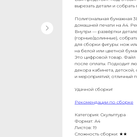
вырезать детали и собрать
Полигональная бумажная 3
домашней печати на A4. Рек
Внутри — развёртки детал
(горные/долинные), собра
для сборки фигуры: нож ил
на белой или цветной бума
Это цифровой товар. Файл п
после оплаты. Подходит люб
декора кабинета, детской,
и мероприятий; отличный п
Удачной сборки!
Рекомендации по сборке
Категория: Скульптура
Формат: А4
Листов: 19
Сложность сборки: ★★