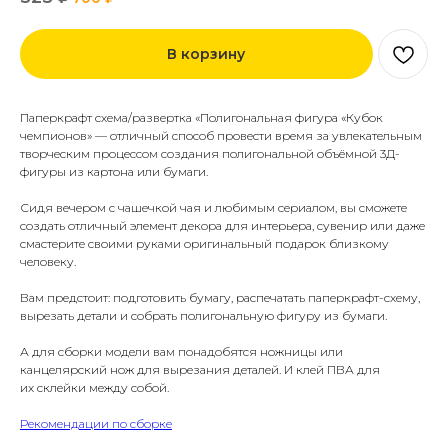
В корзину
Паперкрафт схема/развертка «Полигональная фигура «Кубок
чемпионов» — отличный способ провести время за увлекательным
творческим процессом создания полигональной объёмной 3Д-
фигуры из картона или бумаги.
Сидя вечером с чашечкой чая и любимым сериалом, вы сможете
создать отличный элемент декора для интерьера, сувенир или даже
смастерите своими руками оригинальный подарок близкому
человеку.
Вам предстоит: подготовить бумагу, распечатать паперкрафт-схему,
вырезать детали и собрать полигональную фигуру из бумаги.
А для сборки модели вам понадобятся ножницы или
канцелярский нож для вырезания деталей. И клей ПВА для
их склейки между собой.
Рекомендации по сборке