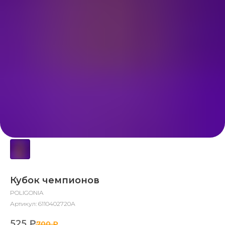
Кубок чемпионов
POLIGONIA
Артикул:
6110402720А
525
₽
700
₽