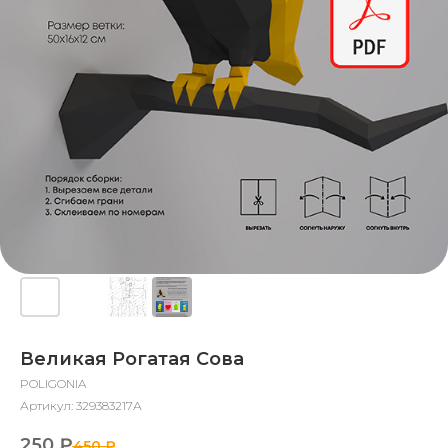
Великая Рогатая Сова
POLIGONIA
Артикул:
329383217А
250
₽
450
₽