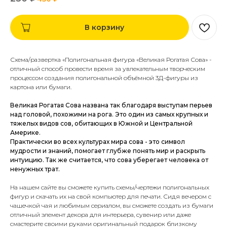
В корзину
Схема/развертка «Полигональная фигура «Великая Рогатая Сова» -
отличный способ провести время за увлекательным творческим
процессом создания полигональной объёмной 3Д-фигуры из
картона или бумаги.
Великая Рогатая Сова названа так благодаря выступам перьев
над головой, похожими на рога. Это один из самых крупных и
тяжелых видов сов, обитающих в Южной и Центральной
Америке.
Практически во всех культурах мира сова - это символ
мудрости и знаний, помогает глубже понять мир и раскрыть
интуицию. Так же считается, что сова уберегает человека от
ненужных трат.
На нашем сайте вы сможете купить схемы/чертежи полигональных
фигур и скачать их на свой компьютер для печати.
Сидя вечером с
чашечкой чая и любимым сериалом, вы сможете создать из бумаги
отличный элемент декора для интерьера, сувенир или даже
смастерите своими руками оригинальный подарок близкому