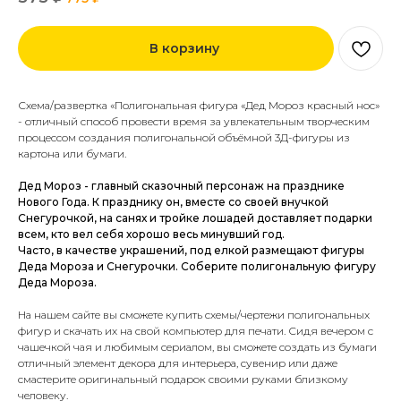
В корзину
Схема/развертка «Полигональная фигура «Дед Мороз красный нос»
- отличный способ провести время за увлекательным творческим
процессом создания полигональной объёмной 3Д-фигуры из
картона или бумаги.
Дед Мороз - главный сказочный персонаж на празднике
Нового Года. К празднику он, вместе со своей внучкой
Снегурочкой, на санях и тройке лошадей доставляет подарки
всем, кто вел себя хорошо весь минувший год.
Часто, в качестве украшений, под елкой размещают фигуры
Деда Мороза и Снегурочки. Соберите полигональную фигуру
Деда Мороза.
На нашем сайте вы сможете купить схемы/чертежи полигональных
фигур и скачать их на свой компьютер для печати.
Сидя вечером с
чашечкой чая и любимым сериалом, вы сможете создать из бумаги
отличный элемент декора для интерьера, сувенир или даже
смастерите
оригинальный подарок
своими руками близкому
человеку.