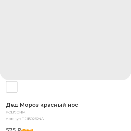
Дед Мороз красный нос
POLIGONIA
Артикул:
11211502624А
575
₽
775
₽