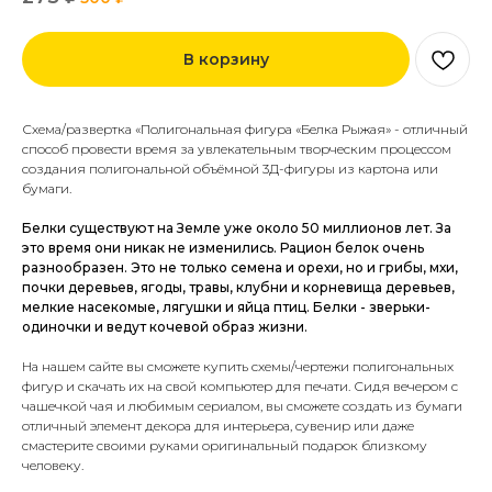
В корзину
Схема/развертка «Полигональная фигура «Белка Рыжая» - отличный
способ провести время за увлекательным творческим процессом
создания полигональной объёмной 3Д-фигуры из картона или
бумаги.
Белки существуют на Земле уже около 50 миллионов лет. За
это время они никак не изменились. Рацион белок очень
разнообразен. Это не только семена и орехи, но и грибы, мхи,
почки деревьев, ягоды, травы, клубни и корневища деревьев,
мелкие насекомые, лягушки и яйца птиц. Белки - зверьки-
одиночки и ведут кочевой образ жизни.
На нашем сайте вы сможете купить схемы/чертежи полигональных
фигур и скачать их на свой компьютер для печати.
Сидя вечером с
чашечкой чая и любимым сериалом, вы сможете создать из бумаги
отличный элемент декора для интерьера, сувенир или даже
смастерите своими руками оригинальный подарок близкому
человеку.