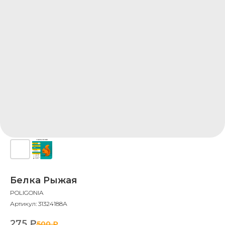
Белка Рыжая
POLIGONIA
Артикул:
31324188А
275
₽
500
₽