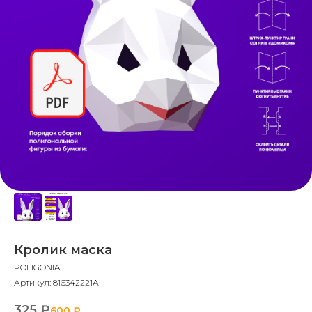
Кролик маска
POLIGONIA
Артикул:
816342221А
325
₽
600
₽