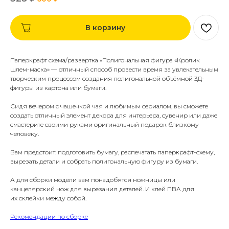
В корзину
Паперкрафт схема/развертка «Полигональная фигура «Кролик
шлем-маска» — отличный способ провести время за увлекательным
творческим процессом создания полигональной объёмной 3Д-
фигуры из картона или бумаги.
Сидя вечером с чашечкой чая и любимым сериалом, вы сможете
создать отличный элемент декора для интерьера, сувенир или даже
смастерите своими руками оригинальный подарок близкому
человеку.
Вам предстоит: подготовить бумагу, распечатать паперкрафт-схему,
вырезать детали и собрать полигональную фигуру из бумаги.
А для сборки модели вам понадобятся ножницы или
канцелярский нож для вырезания деталей. И клей ПВА для
их склейки между собой.
Рекомендации по сборке