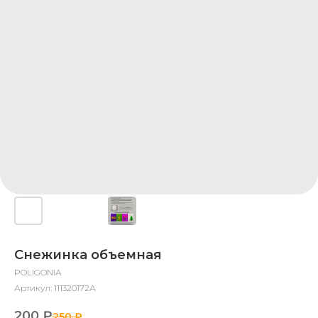
Снежинка объемная
POLIGONIA
Артикул:
111320172А
200
₽
250
₽