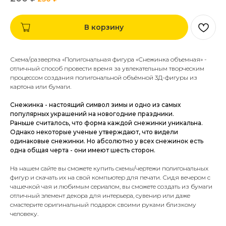
В корзину
Схема/развертка «Полигональная фигура «Снежинка объемная» -
отличный способ провести время за увлекательным творческим
процессом создания полигональной объёмной 3Д-фигуры из
картона или бумаги.
Снежинка - настоящий символ зимы и одно из самых
популярных украшений на новогодние праздники.
Раньше считалось, что форма каждой снежинки уникальна.
Однако некоторые ученые утверждают, что видели
одинаковые снежинки. Но абсолютно у всех снежинок есть
одна общая черта - они имеют шесть сторон.
На нашем сайте вы сможете купить схемы/чертежи полигональных
фигур и скачать их на свой компьютер для печати.
Сидя вечером с
чашечкой чая и любимым сериалом, вы сможете создать из бумаги
отличный элемент декора для интерьера, сувенир или даже
смастерите
оригинальный подарок
своими руками близкому
человеку.