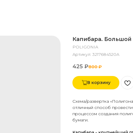
Капибара. Большой
POLIGONIA
Артикул:
3217684520А
425
₽
800
₽
В корзину
Схема/развертка «Полигона
отличный способ провести
процессом создания полиг
бумаги.
Капибара - крупнейший гр