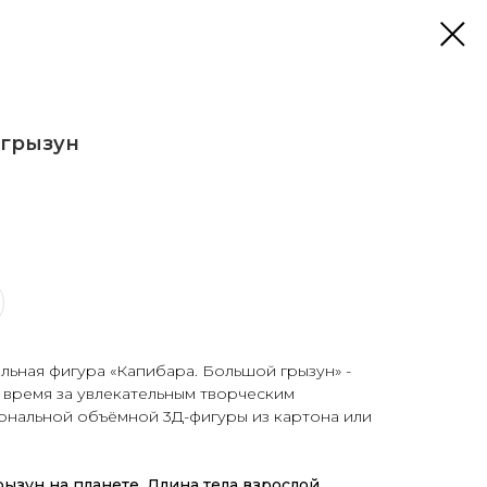
 грызун
льная фигура «Капибара. Большой грызун» -
 время за увлекательным творческим
ональной объёмной 3Д-фигуры из картона или
ызун на планете. Длина тела взрослой