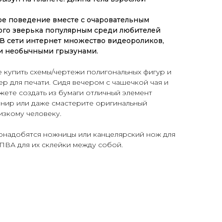
ое поведение вместе с очаровательным
ого зверька популярным среди любителей
В сети интернет множество видеороликов,
ми необычными грызунами.
 купить схемы/чертежи полигональных фигур и
ер для печати.
Сидя вечером с чашечкой чая и
ете создать из бумаги отличный элемент
енир или даже смастерите
оригинальный
изкому человеку.
понадобятся ножницы или канцелярский нож для
 ПВА для их склейки между собой.