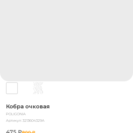
Кобра очковая
POLIGONIA
Артикул:
3213604329А
475
₽
800
₽