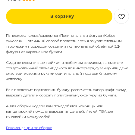
В корзину
Паперкрафт схема/развертка «Полигональная фигура «Кобра
очковая» — отличный способ провести время за увлекательным
творческим процессом создания полигональной объёмной 3Д-
фигуры из картона или бумаги.
Сидя вечером с чашечкой чая и любимым сериалом, вы сможете
создать отличный элемент декора для интерьера, сувенир или даже
смастерите своими руками оригинальный подарок близкому
человеку.
Вам предстоит: подготовить бумагу, распечатать паперкрафт-схему,
вырезать детали и собрать полигональную фигуру из бумаги.
А для сборки модели вам понадобятся ножницы или
канцелярский нож для вырезания деталей. И клей ПВА для
их склейки между собой.
Рекомендации по сборке