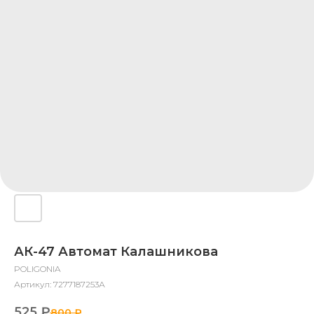
АК-47 Автомат Калашникова
POLIGONIA
Артикул:
7277187253А
525
₽
800
₽