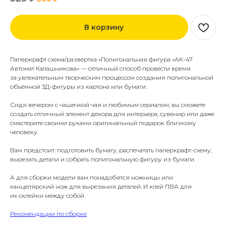
В корзину
Паперкрафт схема/развертка «Полигональная фигура «АК-47
Автомат Калашникова» — отличный способ провести время
за увлекательным творческим процессом создания полигональной
объёмной 3Д-фигуры из картона или бумаги.
Сидя вечером с чашечкой чая и любимым сериалом, вы сможете
создать отличный элемент декора для интерьера, сувенир или даже
смастерите своими руками оригинальный подарок близкому
человеку.
Вам предстоит: подготовить бумагу, распечатать паперкрафт-схему,
вырезать детали и собрать полигональную фигуру из бумаги.
А для сборки модели вам понадобятся ножницы или
канцелярский нож для вырезания деталей. И клей ПВА для
их склейки между собой.
Рекомендации по сборке