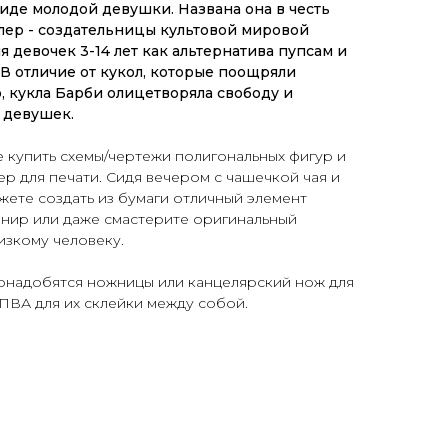
 виде молодой девушки. Названа она в честь
лер - создательницы культовой мировой
я девочек 3-14 лет как альтернатива пупсам и
 В отличие от кукол, которые поощряли
, кукла Барби олицетворяла свободу и
 девушек.
 купить схемы/чертежи полигональных фигур и
ер для печати.
Сидя вечером с чашечкой чая и
ете создать из бумаги отличный элемент
енир или даже смастерите
оригинальный
изкому человеку.
понадобятся ножницы или канцелярский нож для
 ПВА для их склейки между собой.