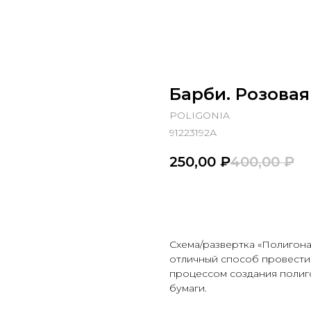
Барби. Розовая
POLIGONIA
91223192А
250,00
₽
400,00
₽
В корзину
Схема/развертка «Полигона
отличный способ провести
процессом создания полиг
бумаги.