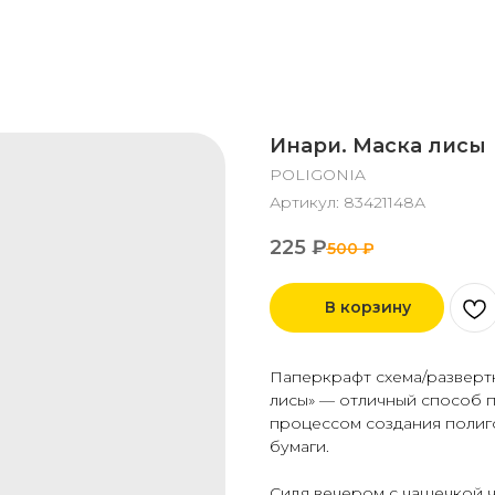
Инари. Маска лисы
POLIGONIA
Артикул:
83421148А
225
₽
500
₽
В корзину
Паперкрафт схема/разверт
лисы» — отличный способ п
процессом создания полиг
бумаги.
Сидя вечером с чашечкой ч