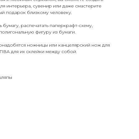
ля интерьера, сувенир или даже смастерите
ый подарок близкому человеку.
ь бумагу, распечатать паперкрафт-схему,
 полигональную фигуру из бумаги.
понадобятся ножницы или канцелярский нож для
 ПВА для их склейки между собой.
шляпы