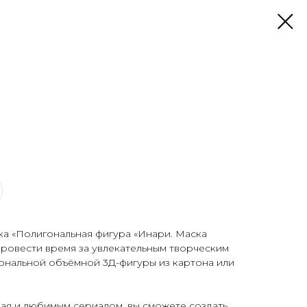
ка «Полигональная фигура «Инари. Маска
ровести время за увлекательным творческим
ональной объёмной 3Д-фигуры из картона или
ая и любимым сериалом, вы сможете создать