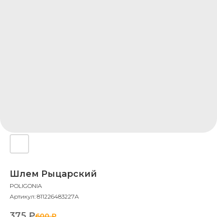
Шлем Рыцарский
POLIGONIA
Артикул:
811226483227А
375
₽
600
₽