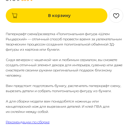
В корзину
Паперкрафт схема/развертка «Полигональная фигура «Шлем
Рыцарский» — отличный способ провести время за увлекательным
творческим процессом создания полигональной объёмной 3Д-
фигуры из картона или бумаги.
Сидя вечером с чашечкой чая и любимым сериалом, вы сможете
создать отличный элемент декора для интерьера, сувенир или даже
смастерите своими руками оригинальный подарок близкому
человеку.
Вам предстоит: подготовить бумагу, распечатать паперкрафт-схему,
вырезать детали и собрать полигональную фигуру из бумаги.
А для сборки модели вам понадобятся ножницы или
канцелярский нож для вырезания деталей. И клей ПВА для
их склейки между собой.
Рекомендации по сборке