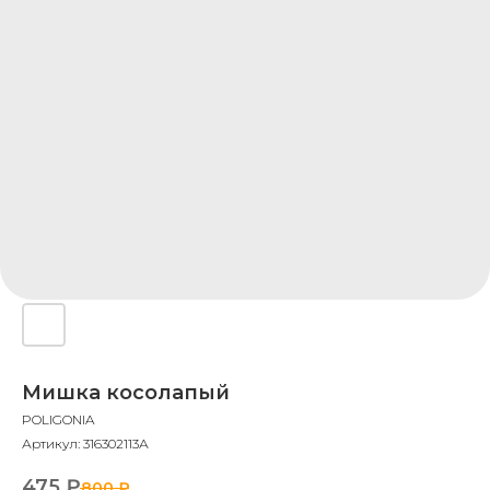
Мишка косолапый
POLIGONIA
Артикул:
316302113А
475
₽
800
₽