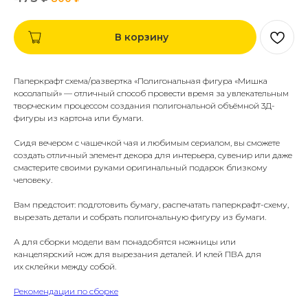
В корзину
Паперкрафт схема/развертка «Полигональная фигура «Мишка
косолапый» — отличный способ провести время за увлекательным
творческим процессом создания полигональной объёмной 3Д-
фигуры из картона или бумаги.
Сидя вечером с чашечкой чая и любимым сериалом, вы сможете
создать отличный элемент декора для интерьера, сувенир или даже
смастерите своими руками оригинальный подарок близкому
человеку.
Вам предстоит: подготовить бумагу, распечатать паперкрафт-схему,
вырезать детали и собрать полигональную фигуру из бумаги.
А для сборки модели вам понадобятся ножницы или
канцелярский нож для вырезания деталей. И клей ПВА для
их склейки между собой.
Рекомендации по сборке