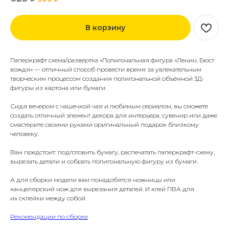
В корзину
Паперкрафт схема/развертка «Полигональная фигура «Ленин. Бюст
вождя» — отличный способ провести время за увлекательным
творческим процессом создания полигональной объёмной 3Д-
фигуры из картона или бумаги.
Сидя вечером с чашечкой чая и любимым сериалом, вы сможете
создать отличный элемент декора для интерьера, сувенир или даже
смастерите своими руками оригинальный подарок близкому
человеку.
Вам предстоит: подготовить бумагу, распечатать паперкрафт-схему,
вырезать детали и собрать полигональную фигуру из бумаги.
А для сборки модели вам понадобятся ножницы или
канцелярский нож для вырезания деталей. И клей ПВА для
их склейки между собой.
Рекомендации по сборке