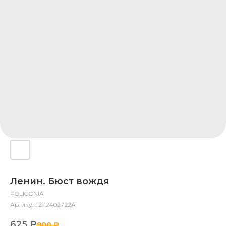
Ленин. Бюст вождя
POLIGONIA
Артикул:
2112402722А
625
₽
900
₽