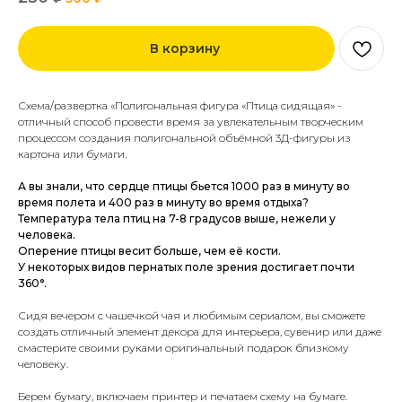
В корзину
Схема/развертка «Полигональная фигура «Птица сидящая» -
отличный способ провести время за увлекательным творческим
процессом создания полигональной объёмной 3Д-фигуры из
картона или бумаги.
А вы знали, что сердце птицы бьется 1000 раз в минуту во
время полета и 400 раз в минуту во время отдыха?
Температура тела птиц на 7-8 градусов выше, нежели у
человека.
Оперение птицы весит больше, чем её кости.
У некоторых видов пернатых поле зрения достигает почти
360°.
Сидя вечером с чашечкой чая и любимым сериалом, вы сможете
создать отличный элемент декора для интерьера, сувенир или даже
смастерите своими руками оригинальный подарок близкому
человеку.
Берем бумагу, включаем принтер и печатаем схему на бумаге.