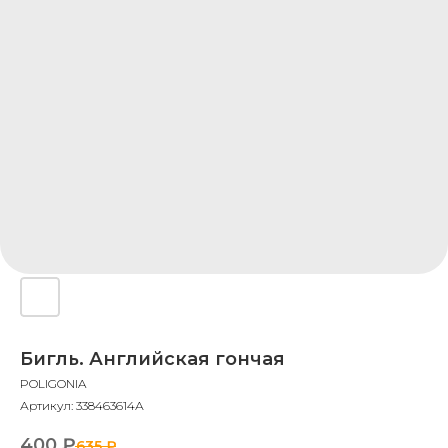
Бигль. Английская гончая
POLIGONIA
Артикул:
338463614А
400
₽
635
₽