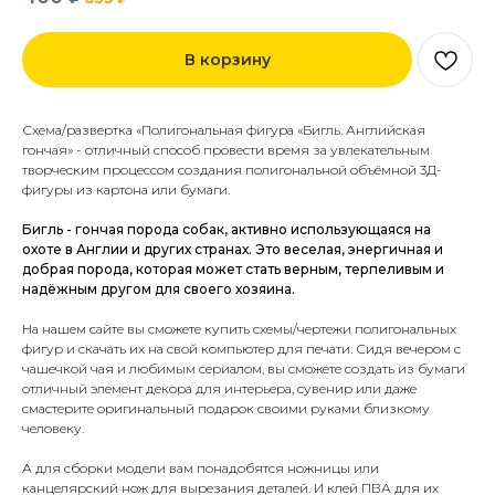
В корзину
Схема/развертка «Полигональная фигура «Бигль. Английская
гончая» - отличный способ провести время за увлекательным
творческим процессом создания полигональной объёмной 3Д-
фигуры из картона или бумаги.
Бигль - гончая порода собак, активно использующаяся на
охоте в Англии и других странах. Это веселая, энергичная и
добрая порода, которая может стать верным, терпеливым и
надёжным другом для своего хозяина.
На нашем сайте вы сможете купить схемы/чертежи полигональных
фигур и скачать их на свой компьютер для печати.
Сидя вечером с
чашечкой чая и любимым сериалом, вы сможете создать из бумаги
отличный элемент декора для интерьера, сувенир или даже
смастерите
оригинальный подарок
своими руками близкому
человеку.
А для сборки модели вам понадобятся ножницы или
канцелярский нож для вырезания деталей. И клей ПВА для их